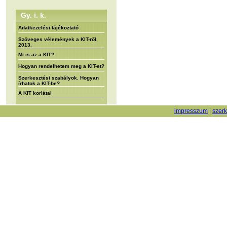
Gy. i. k.
Adatkezelési tájékoztató
Szöveges vélemények a KIT-ről,
2013.
Mi is az a KIT?
Hogyan rendelhetem meg a KIT-et?
Szerkesztési szabályok. Hogyan
írhatok a KIT-be?
A KIT korlátai
impresszum
|
szer