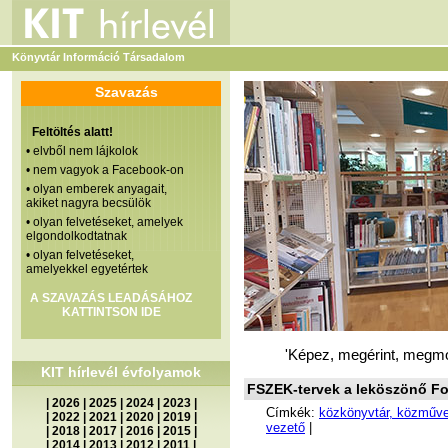
Könyvtár Információ Társadalom
Szavazás
Feltöltés alatt!
• elvből nem lájkolok
• nem vagyok a Facebook-on
• olyan emberek anyagait,
akiket nagyra becsülök
• olyan felvetéseket, amelyek
elgondolkodtatnak
• olyan felvetéseket,
amelyekkel egyetértek
A SZAVAZÁS LEADÁSÁHOZ
KATTINTSON IDE
'Képez, megérint, megmo
KIT hírlevél évfolyamok
FSZEK-tervek a leköszönő Fo
|
2026
|
2025
|
2024
|
2023
|
Címkék:
közkönyvtár, közműve
|
2022
|
2021
|
2020
|
2019
|
vezető
|
|
2018
|
2017
|
2016
|
2015
|
|
2014
|
2013
|
2012
|
2011
|