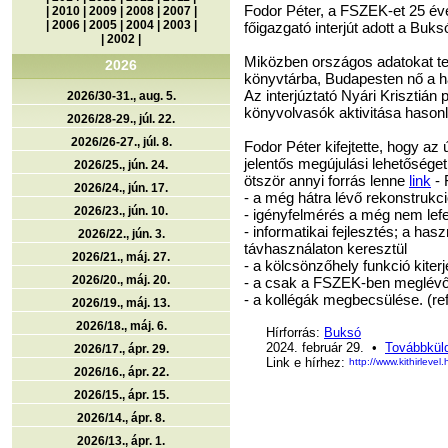
Fodor Péter, a FSZEK-et 25 éve
|
2010
|
2009
|
2008
|
2007
|
|
2006
|
2005
|
2004
|
2003
|
főigazgató interjút adott a Buk
|
2002
|
Miközben országos adatokat tek
2026
könyvtárba, Budapesten nő a ha
Az interjúztató Nyári Krisztián 
2026/30-31., aug. 5.
könyvolvasók aktivitása hasonló
2026/28-29., júl. 22.
2026/26-27., júl. 8.
Fodor Péter kifejtette, hogy a
jelentős megújulási lehetőséget 
2026/25., jún. 24.
ötször annyi forrás lenne
link
- 
2026/24., jún. 17.
- a még hátra lévő rekonstrukc
2026/23., jún. 10.
- igényfelmérés a még nem lef
- informatikai fejlesztés; a ha
2026/22., jún. 3.
távhasználaton keresztül
2026/21., máj. 27.
- a kölcsönzőhely funkció kiter
2026/20., máj. 20.
- a csak a FSZEK-ben meglévő 
- a kollégák megbecsülése. (re
2026/19., máj. 13.
2026/18., máj. 6.
Hírforrás:
Buksó
2024. február 29. •
Továbbküld
2026/17., ápr. 29.
Link e hírhez:
http://www.kithirlev
2026/16., ápr. 22.
2026/15., ápr. 15.
2026/14., ápr. 8.
2026/13., ápr. 1.