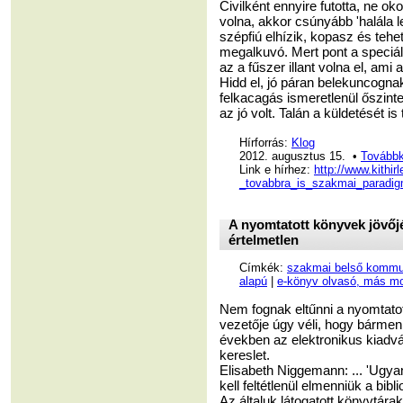
Civilként ennyire futotta, ne o
volna, akkor csúnyább 'halála l
szépfiú elhízik, kopasz és teh
megalkuvó. Mert pont a speciál
az a fűszer illant volna el, ami
Hidd el, jó páran belekuncogn
felkacagás ismeretlenül őszinte 
az jó volt. Talán a küldetését is t
Hírforrás:
Klog
2012. augusztus 15. •
Továbbk
Link e hírhez:
http://www.kithi
_tovabbra_is_szakmai_paradig
A nyomtatott könyvek jövőj
értelmetlen
Címkék:
szakmai belső kommun
alapú
|
e-könyv olvasó, más mo
Nem fognak eltűnni a nyomtato
vezetője úgy véli, hogy bárme
években az elektronikus kiadvá
kereslet.
Elisabeth Niggemann: ... 'Ugy
kell feltétlenül elmenniük a bi
Az általuk látogatott könyvtára