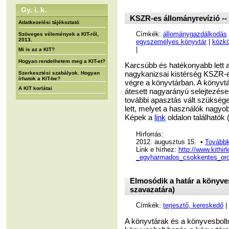
Gy. i. k.
KSZR-es állományrevízió -
Adatkezelési tájékoztató
Címkék:
állománygazdálkodás
Szöveges vélemények a KIT-ről,
2013.
egyszemélyes könyvtár
|
közkö
|
Mi is az a KIT?
Hogyan rendelhetem meg a KIT-et?
Karcsúbb és hatékonyabb lett a
nagykanizsai kistérség KSZR-e
Szerkesztési szabályok. Hogyan
írhatok a KIT-be?
végre a könyvtárban. A könyvt
A KIT korlátai
átesett nagyarányú selejtezése
további apasztás vált szüksége
lett, melyet a használók nagy
Képek a
link
oldalon találhatók (
Hírforrás:
2012. augusztus 15. •
Továbbk
Link e hírhez:
http://www.kithi
_egyharmados_csokkentes_or
Elmosódik a határ a könyve
szavazatára)
Címkék:
terjesztő, kereskedő
|
A könyvtárak és a könyvesbolt