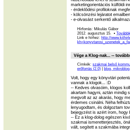
marketingorientációs külföldi in
- érdeklődési profiloknak megf
- kölcsönzési lejáratot emailb
- e-olvasást serkentő alkalmaz
Hírforrás: Mikulás Gábor
2012. augusztus 15. •
Továbbk
Link e hírhez:
http://www.kithir
kh=konyvtarosi_uzenetek_a_fa
Vége a Klog-nak... -- továb
Címkék:
szakmai belső kommun
erőforrás (2.0)
|
blog, mikroblog
Volt, hogy egy könyvtári potent
vannak a klogok... :D
-- Kedves olvasóim, klogos kol
akartam hagyni, aztán mindig si
megvolt az az akarás, hogy meg
érdemes csinálni. Néha felhú
lenyugodtam, és dolgoztam tov
bejegyzést is azért írom, hogy 
-- Ez a klog-dolog egészen kivál
szakmai ismeretterjesztés, ön
vált, segített a szakmába integ