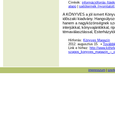
Címkék:
információforrás (tájé
alapú
|
sajtótermék (nyomtatott,
A KÖNYVES a jól ismert Könyve
időszaki kiadvány. Hangsúlyozo
hanem a nagyközönségnek szóló
interjúkkal, könyvajánlókkal, r
témaválasztással, Esterházytól
Hírforrás:
Könyves Magazin
2012. augusztus 15. •
Továbbk
Link e hírhez:
http://www.kithi
szagos_konyves_magazin_--_o
impresszum
|
szer