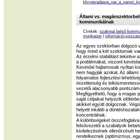
kh=nevadasra_var_a_varosi_ko
Állami vs. magánszektorbeli
kommunikálnak
Címkék:
szakmai belső kommun
munkaügy
|
információ-visszat
Az egyes szektorban dolgozó ve
hogy mind a két szektornak van
Az érzelmi stabilitást tekintve
a problémákat, viszont kevésbé 
Kevésbé hajlamosak nyíltan ko
nem hagyják azokat. Az állami 
folyamatos fejlesztési lehetősé
önzetlenség és lelkiismeretess
vezetői alacsonyabb pontszámo
Megfigyelhető, hogy a magas p
saját céljaikat helyezik előté
akikkel együtt dolgoznak. Végül
helyett inkább a döntéshozatalr
koncentrálnak.
A különbségeket összefoglalva 
felsővezetői a szabályok betar
kivitelezésének ellenőrzését h
rendelkeznek (optimizmus, egy