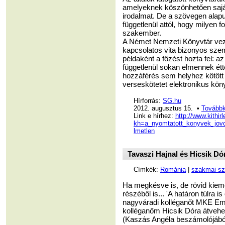
amelyeknek köszönhetően sajá
irodalmat. De a szövegen alapu
függetlenül attól, hogy milyen 
szakember.
A Német Nemzeti Könyvtár veze
kapcsolatos vita bizonyos sze
példaként a főzést hozta fel: a
függetlenül sokan elmennek étt
hozzáférés sem helyhez kötött 
verseskötetet elektronikus kön
Hírforrás:
SG.hu
2012. augusztus 15. •
Továbbk
Link e hírhez:
http://www.kithir
kh=a_nyomtatott_konyvek_jovo
lmetlen
Tavaszi Hajnal és Hicsik Dó
Címkék:
Románia
|
szakmai sz
Ha megkésve is, de rövid kieme
részéből is... 'A határon túlra 
nagyváradi kolléganőt MKE Em
kolléganőm Hicsik Dóra átvehett
(Kaszás Angéla beszámolójából