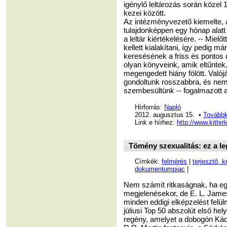
igénylő leltározás során közel 
kezei között.
Az intézményvezető kiemelte, a
tulajdonképpen egy hónap alatt
a leltár kiértékelésére. -- Mielő
kellett kialakítani, így pedig má
keresésének a friss és pontos 
olyan könyveink, amik eltűnt
megengedett hiány fölött. Valój
gondoltunk rosszabbra, és nem 
szembesültünk -- fogalmazott a
Hírforrás:
Napló
2012. augusztus 15. •
Továbbk
Link e hírhez:
http://www.kithi
Tömény szexualitás: ez a 
Címkék:
felmérés
|
terjesztő, 
dokumentumpiac
|
Nem számít ritkaságnak, ha egy
megjelenésekor, de E. L. James
minden eddigi elképzelést felü
júliusi Top 50 abszolút első hel
regény, amelyet a dobogón Ká