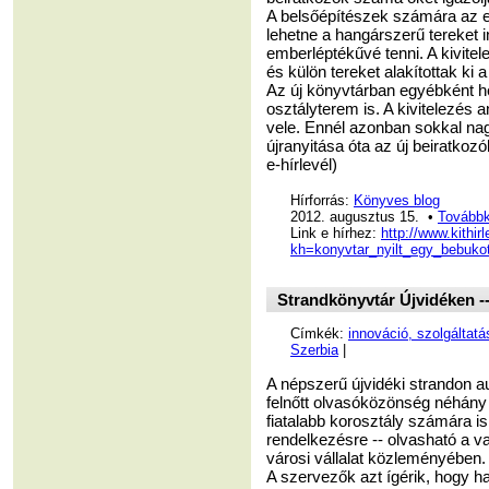
A belsőépítészek számára az e
lehetne a hangárszerű tereket 
emberléptékűvé tenni. A kivitel
és külön tereket alakítottak ki 
Az új könyvtárban egyébként h
osztályterem is. A kivitelezés an
vele. Ennél azonban sokkal na
újranyitása óta az új beiratko
e-hírlevél)
Hírforrás:
Könyves blog
2012. augusztus 15. •
Továbbk
Link e hírhez:
http://www.kithir
kh=konyvtar_nyilt_egy_bebuko
Strandkönyvtár Újvidéken -
Címkék:
innováció, szolgáltatá
Szerbia
|
A népszerű újvidéki strandon 
felnőtt olvasóközönség néhány 
fiatalabb korosztály számára i
rendelkezésre -- olvasható a v
városi vállalat közleményében.
A szervezők azt ígérik, hogy ha