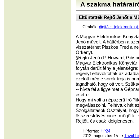
A szakma határair
Eltüntették Rejtő Jenőt a M
Címkék:
digitális (elektronikus
A Magyar Elektronikus Könyvtár
Jenő műveit. A háttérben a szerz
visszatérhet Piszkos Fred a ne
Örkényt.
§Rejtő Jenő (P. Howard, Gibson 
Magyar Elektronikus Könyvtár 
folytán derült fény a jelenség
regényt eltávolítottak az adatbá
ezelőtt még e sorok írója is on
tagadható, hogy ott volt. Szük
-- hívta fel a figyelmet a Gép
esetre.
Hogy mi volt a népszerű író ?l
megválaszolni. Felhívtuk hát 
Szolgáltatások Osztályát, hog
összeesküvés nincs mögötte: sz
Rejtőt, és csak ideiglenesen.
Hírforrás:
Hír24
2012. augusztus 15. •
Továbbk