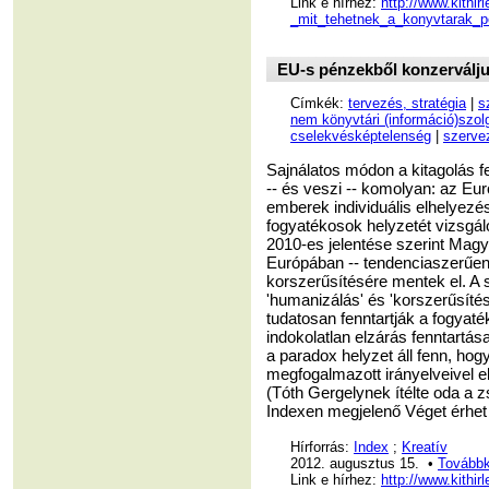
Link e hírhez:
http://www.kithi
_mit_tehetnek_a_konyvtarak_pe
EU-s pénzekből konzerválju
Címkék:
tervezés, stratégia
|
s
nem könyvtári (információ)szolg
cselekvésképtelenség
|
szervez
Sajnálatos módon a kitagolás fe
-- és veszi -- komolyan: az Eur
emberek individuális elhelyezé
fogyatékosok helyzetét vizsgál
2010-es jelentése szerint Magy
Európában -- tendenciaszerűen
korszerűsítésére mentek el. A s
'humanizálás' és 'korszerűsíté
tudatosan fenntartják a fogyat
indokolatlan elzárás fenntartás
a paradox helyzet áll fenn, ho
megfogalmazott irányelveivel el
(Tóth Gergelynek ítélte oda a zs
Indexen megjelenő Véget érhet 
Hírforrás:
Index
;
Kreatív
2012. augusztus 15. •
Továbbk
Link e hírhez:
http://www.kithir