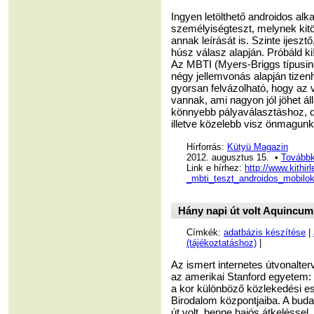
Ingyen letölthető androidos a
személyiségteszt, melynek kit
annak leírását is. Szinte ijesz
húsz válasz alapján. Próbáld ki
Az MBTI (Myers-Briggs típusin
négy jellemvonás alapján tizen
gyorsan felvázolható, hogy az 
vannak, ami nagyon jól jöhet á
könnyebb pályaválasztáshoz, de
illetve közelebb visz önmagu
Hírforrás:
Kütyü Magazin
2012. augusztus 15. •
Továbbk
Link e hírhez:
http://www.kith
_mbti_teszt_androidos_mobilok
Hány napi út volt Aquincum?
Címkék:
adatbázis készítése
|
(tájékoztatáshoz)
|
Az ismert internetes útvonalte
az amerikai Stanford egyetem: e
a kor különböző közlekedési es
Birodalom központjaiba. A bud
út volt, benne hajós átkeléssel