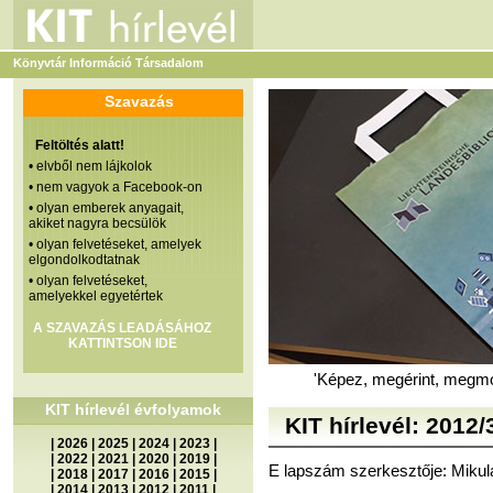
Könyvtár Információ Társadalom
Szavazás
Feltöltés alatt!
• elvből nem lájkolok
• nem vagyok a Facebook-on
• olyan emberek anyagait,
akiket nagyra becsülök
• olyan felvetéseket, amelyek
elgondolkodtatnak
• olyan felvetéseket,
amelyekkel egyetértek
A SZAVAZÁS LEADÁSÁHOZ
KATTINTSON IDE
'Képez, megérint, megmo
KIT hírlevél évfolyamok
KIT hírlevél: 2012/
|
2026
|
2025
|
2024
|
2023
|
|
2022
|
2021
|
2020
|
2019
|
E lapszám szerkesztője: Miku
|
2018
|
2017
|
2016
|
2015
|
|
2014
|
2013
|
2012
|
2011
|