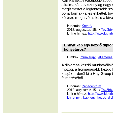
Kalinkának. A Facebook-appot a
alkalmazás a viszonylag nagy 
megismertet a legfontosabb sz
pohárformákkal és etikettel, t
kérésre meghívót is küld a kivá
Hírforrás:
Kreatív
2012. augusztus 15. •
Továbbk
Link e hírhez:
http://www.kithi
Ennyit kap egy kezdő diplom
könyvtáros?
Címkék:
munkaügy
|
elismerés
A diplomás kezdő munkavállalók
mozog, a legmagasabb kezdő fi
kapják -- derül ki a Hay Group
felméréséből.
Hírforrás:
Pénzcentrum
2012. augusztus 15. •
Továbbk
Link e hírhez:
http://www.kithir
kh=ennyit_kap_egy_kezdo_dipl