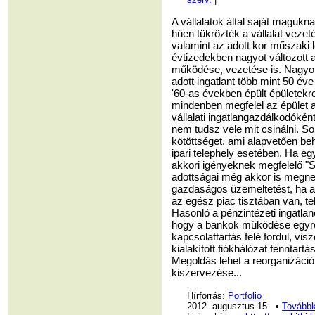
A vállalatok által saját magukn
hűen tükrözték a vállalat vezet
valamint az adott kor műszaki 
évtizedekben nagyot változott a
működése, vezetése is. Nagyon ri
adott ingatlant több mint 50 éve
'60-as években épült épületekre
mindenben megfelel az épület a
vállalati ingatlangazdálkodóké
nem tudsz vele mit csinálni. 
kötöttséget, ami alapvetően beh
ipari telephely esetében. Ha e
akkori igényeknek megfelelő "S
adottságai még akkor is megneh
gazdaságos üzemeltetést, ha a
az egész piac tisztában van, teh
Hasonló a pénzintézeti ingatl
hogy a bankok működése egyre i
kapcsolattartás felé fordul, vis
kialakított fiókhálózat fenntartá
Megoldás lehet a reorganizáci
kiszervezése...
Hírforrás:
Portfolio
2012. augusztus 15. •
Továbbk