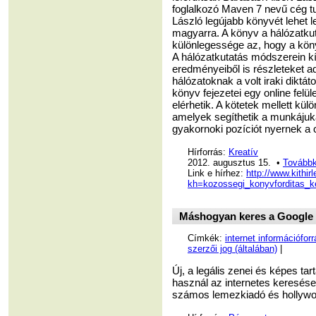
foglalkozó Maven 7 nevű cég t
László legújabb könyvét lehet 
magyarra. A könyv a hálózatkut
különlegessége az, hogy a köny
A hálózatkutatás módszerein kí
eredményeiből is részleteket ad
hálózatoknak a volt iraki dikt
könyv fejezetei egy online felüle
elérhetik. A kötetek mellett kü
amelyek segíthetik a munkájuka
gyakornoki pozíciót nyernek a 
Hírforrás:
Kreatív
2012. augusztus 15. •
Továbbk
Link e hírhez:
http://www.kithir
kh=kozossegi_konyvforditas_k
Máshogyan keres a Google --
Címkék:
internet információfor
szerzői jog (általában)
|
Új, a legális zenei és képes ta
használ az internetes keresések
számos lemezkiadó és hollywoo