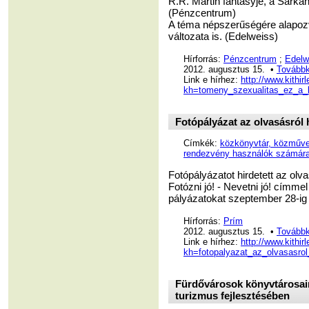
R.R. Martin fantasyje, a Sárkán
(Pénzcentrum)
A téma népszerűségére alapozv
változata is. (Edelweiss)
Hírforrás:
Pénzcentrum
;
Edelw
2012. augusztus 15. •
Továbbk
Link e hírhez:
http://www.kithir
kh=tomeny_szexualitas_ez_a_
Fotópályázat az olvasásró
Címkék:
közkönyvtár, közműve
rendezvény használók számár
Fotópályázatot hirdetett az olv
Fotózni jó! - Nevetni jó! címm
pályázatokat szeptember 28-ig 
Hírforrás:
Prím
2012. augusztus 15. •
Továbbk
Link e hírhez:
http://www.kithir
kh=fotopalyazat_az_olvasasro
Fürdővárosok könyvtárosaina
turizmus fejlesztésében