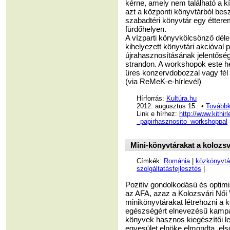
kérne, amely nem található a k
azt a központi könyvtárból bes
szabadtéri könyvtár egy éttere
fürdőhelyen.
A vízparti könyvkölcsönző délelő
kihelyezett könyvtári akcióval
újrahasznosításának jelentősé
strandon. A workshopok este hé
üres konzervdobozzal vagy fél 
(via ReMeK-e-hírlevél)
Hírforrás:
Kultúra.hu
2012. augusztus 15. •
Továbbk
Link e hírhez:
http://www.kithi
_papirhasznosito_workshoppal
Mini-könyvtárakat a kolozs
Címkék:
Románia
|
közkönyvtá
szolgáltatásfejlesztés
|
Pozitív gondolkodású és optimi
az AFA, azaz a Kolozsvári Női 
minikönyvtárakat létrehozni a 
egészségért elnevezésű kampán
könyvek hasznos kiegészítői l
egyesület elnöke elmondta, el