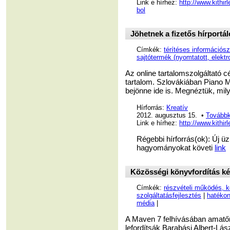
Link e hírhez:
http://www.kithi
bol
Jöhetnek a fizetős hírportá
Címkék:
térítéses információsz
sajtótermék (nyomtatott, elektr
Az online tartalomszolgáltató 
tartalom. Szlovákiában Piano Me
bejönne ide is. Megnéztük, mil
Hírforrás:
Kreatív
2012. augusztus 15. •
Továbbk
Link e hírhez:
http://www.kithi
Régebbi hírforrás(ok): Új üz
hagyományokat követi
link
Közösségi könyvfordítás ké
Címkék:
részvételi működés, k
szolgáltatásfejlesztés
|
hatéko
média
|
A Maven 7 felhívásában amatőr 
lefordítsák Barabási Albert-Lás