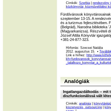
Címkék:
Szerbia
|
rendezvény 
közkönyvtár, közművelődési kö
Fürdővárosok könyvtárosainak 
szeptember 13-15. A rendezvén
és a turizmus fejlesztésében. 
(Belgrád), Narodna biblioteka '
(Magyarkanizsa). Részvételi díj
József Attila Könyvtár igazgató
+381-24-877-323.
Hírforrás: Szecsei Natália
2012. augusztus 15. •
Továbbk
Link e hírhez:
http://www.kithir
kh=furdovarosok_konyvtarosai
_talalkozo_konyvtar_a_kulturt
Analógiák
Ingatlangazdálkodás -- mit 
diszfunkcionálissá vált lét
Címkék:
analógia
|
könyvtárépü
kiszervezés, outsourcing
|
köny
szerv.
|