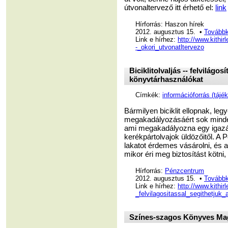
útvonaltervező itt érhető el:
link
Hírforrás: Haszon hírek
2012. augusztus 15. •
Továbbk
Link e hírhez:
http://www.kithi
-_okori_utvonatltervezo
Biciklitolvaljás -- felvilágo
könyvtárhasználókat
Címkék:
információforrás (tájé
Bármilyen biciklit ellopnak, leg
megakadályozásáért sok minden
ami megakadályozna egy igazán 
kerékpártolvajok üldözőitől. A 
lakatot érdemes vásárolni, és 
mikor éri meg biztosítást kötni
Hírforrás:
Pénzcentrum
2012. augusztus 15. •
Továbbk
Link e hírhez:
http://www.kithir
_felvilagositassal_segithetjuk
Színes-szagos Könyves Maga