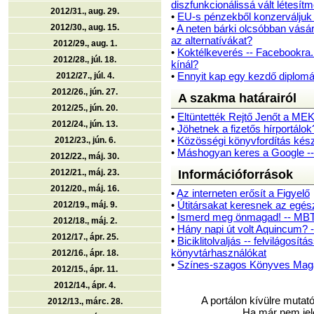
diszfunkcionálissá vált létesít
2012/31., aug. 29.
•
EU-s pénzekből konzerváljuk
2012/30., aug. 15.
•
A neten bárki olcsóbban vásár
az alternatívákat?
2012/29., aug. 1.
•
Koktélkeverés -- Facebookra.
2012/28., júl. 18.
kínál?
•
Ennyit kap egy kezdő diplomá
2012/27., júl. 4.
2012/26., jún. 27.
A szakma határairól
2012/25., jún. 20.
•
Eltüntették Rejtő Jenőt a MEK
2012/24., jún. 13.
•
Jöhetnek a fizetős hírportálok
•
Közösségi könyvfordítás kés
2012/23., jún. 6.
•
Máshogyan keres a Google -- 
2012/22., máj. 30.
2012/21., máj. 23.
Információforrások
2012/20., máj. 16.
•
Az interneten erősít a Figyelő
•
Útitársakat keresnek az egé
2012/19., máj. 9.
•
Ismerd meg önmagad! -- MBTI
2012/18., máj. 2.
•
Hány napi út volt Aquincum? -
2012/17., ápr. 25.
•
Biciklitolvaljás -- felvilágosí
könyvtárhasználókat
2012/16., ápr. 18.
•
Színes-szagos Könyves Magaz
2012/15., ápr. 11.
2012/14., ápr. 4.
A portálon kívülre mutató
2012/13., márc. 28.
Ha már nem jele