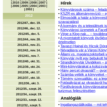
Hírek
|
2010
|
2009
|
2008
|
2007
|
|
2006
|
2005
|
2004
|
2003
|
•
Könyvtárosok száma -- felad
|
2002
|
•
KSZR-es állományrevízió --
2012
•
Elmosódik a határ a könyvesb
szavazatára)
2012/47., dec. 19.
•
A kormány és a települések i
2012/46., dec. 12.
•
Könyvtárosi üzenetek a Face
•
Vége a Klog-nak... -- továbbr
2012/45., dec. 5.
•
A nyomtatott könyvek jövőjév
2012/44., nov. 28.
értelmetlen
2012/43., nov. 21.
•
Tavaszi Hajnal és Hicsik Dór
•
Névadásra vár a Városi Könyv
2012/42., nov. 14.
•
Állami vs. magánszektorbeli 
2012/41., nov. 7.
•
Könyvtár nyílt egy bebukott h
2012/40., okt. 31.
•
Strandkönyvtár Újvidéken -- 
•
Mini-könyvtárakat a kolozsvá
2012/39., okt. 24.
•
Hány percet olvasnál? -- gyor
2012/38., okt. 17.
•
Számba vették a könyveket --
2012/37., okt. 10.
•
Tömény szexualitás: ez a le
•
Fotópályázat az olvasásról 
2012/36., okt. 3.
•
Fürdővárosok könyvtárosainak 
2012/35., szept. 26.
turizmus fejlesztésében
2012/34., szept. 19.
Analógiák
2012/33., szept. 12.
•
Ingatlangazdálkodás -- mit te
2012/32., szept. 5.