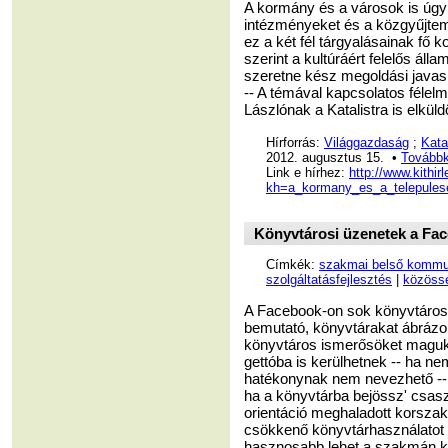
A kormány és a városok is úg
intézményeket és a közgyűjtemén
ez a két fél tárgyalásainak fő 
szerint a kultúráért felelős álla
szeretne kész megoldási javaslat
-- A témával kapcsolatos félel
Lászlónak a Katalistra is elküldö
Hírforrás:
Világgazdaság
;
Kata
2012. augusztus 15. •
Továbbk
Link e hírhez:
http://www.kithir
kh=a_kormany_es_a_telepules
Könyvtárosi üzenetek a Fac
Címkék:
szakmai belső kommun
szolgáltatásfejlesztés
|
közöss
A Facebook-on sok könyvtáros 
bemutató, könyvtárakat ábrázol
könyvtáros ismerősöket maguk
gettóba is kerülhetnek -- ha 
hatékonynak nem nevezhető -- s
ha a könyvtárba bejössz' csasz
orientáció meghaladott korszak
csökkenő könyvtárhasználatot 
hasznosabb lehet a szakmán kí