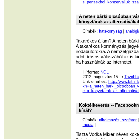
s_penzekbol_konzervaljuk_sza
A neten bárki olcsóbban vás
könyvtárak az alternatíváka
Címkék:
hatékonyság
|
analógi
Takarékos állam? A neten bárk
A takarékos kormányzás jegyébe
irodabútorokra. A nemzetgazda
adott írásos válaszából az is k
ha használnák az internetet.
Hírforrás:
NOL
2012. augusztus 15. •
Továbbk
Link e hírhez:
http://www.kithir
kh=a_neten_barki_olcsobban_v
e_a_konyvtarak_az_alternativa
Koktélkeverés -- Facebookra
kínál?
Címkék:
alkalmazás, szoftver
média
|
Tiszta Vodka Mixer néven kokté