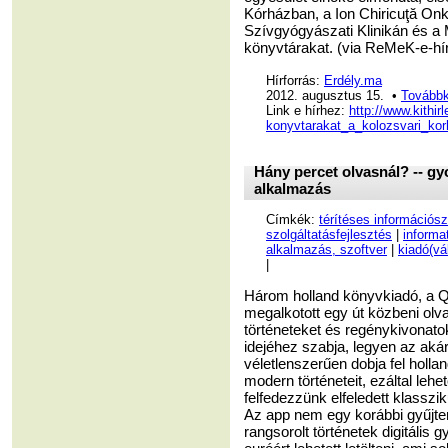
Kórházban, a Ion Chiricuţă Onko
Szívgyógyászati Klinikán és a 
könyvtárakat. (via ReMeK-e-hír
Hírforrás:
Erdély.ma
2012. augusztus 15. •
Továbbk
Link e hírhez:
http://www.kithir
konyvtarakat_a_kolozsvari_ko
Hány percet olvasnál? -- gy
alkalmazás
Címkék:
térítéses információsz
szolgáltatásfejlesztés
|
informa
alkalmazás, szoftver
|
kiadó(vál
|
Három holland könyvkiadó, a Q
megalkotott egy út közbeni olva
történeteket és regénykivonato
idejéhez szabja, legyen az akár
véletlenszerűen dobja fel holl
modern történeteit, ezáltal leh
felfedezzünk elfeledett klasszi
Az app nem egy korábbi gyűjte
rangsorolt történetek digitális