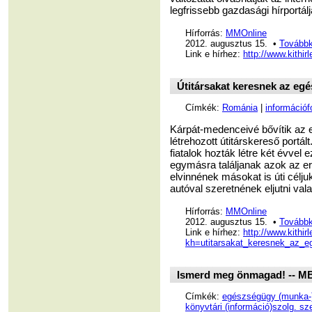
legfrissebb gazdasági hírportálját
Hírforrás:
MMOnline
2012. augusztus 15. •
Továbbk
Link e hírhez:
http://www.kithi
Útitársakat keresnek az e
Címkék:
Románia
|
információf
Kárpát-medenceivé bővítik az 
létrehozott útitárskereső port
fiatalok hozták létre két évvel
egymásra találjanak azok az e
elvinnének másokat is úti célju
autóval szeretnének eljutni val
Hírforrás:
MMOnline
2012. augusztus 15. •
Továbbk
Link e hírhez:
http://www.kithir
kh=utitarsakat_keresnek_az_
Ismerd meg önmagad! -- MB
Címkék:
egészségügy (munka-
könyvtári (információ)szolg. sze