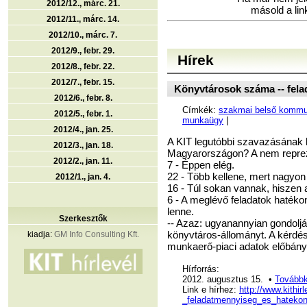
2012/12., márc. 21.
másold a lin
2012/11., márc. 14.
2012/10., márc. 7.
2012/9., febr. 29.
Hírek
2012/8., febr. 22.
2012/7., febr. 15.
Könyvtárosok száma -- fela
2012/6., febr. 8.
Címkék:
szakmai belső kommun
2012/5., febr. 1.
munkaügy
|
2012/4., jan. 25.
A KIT legutóbbi szavazásának k
2012/3., jan. 18.
Magyarországon? A nem reprez
2012/2., jan. 11.
7 - Éppen elég.
22 - Több kellene, mert nagyon s
2012/1., jan. 4.
16 - Túl sokan vannak, hiszen a
6 - A meglévő feladatok hatéko
lenne.
Szerkesztők
-- Azaz: ugyanannyian gondolják
könyvtáros-állományt. A kérdés
kiadja:
GM Info Consulting Kft.
munkaerő-piaci adatok előbány
Hírforrás:
2012. augusztus 15. •
Továbbk
Link e hírhez:
http://www.kithi
_feladatmennyiseg_es_hateko