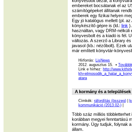
könyvesbolt bezár, a könyvtára
embereket bocsátanak el az U
számítógépeket állítanak rend
emberek egy fizikai helyen megn
Egy jó katalógus mellett (pl.
könykészítő gépre is (ld.:
link
).
használtan, vagy DRM-nélküli e
könyvesbolt és a kiadó is fél. 
változás. A szerző a Library é
javasol (kb.: nézőbolt). Ezek u
már említett könyvtár-könyvesbo
Hírforrás:
LisNews
2012. augusztus 15. •
Továbbk
Link e hírhez:
http://www.kithir
kh=elmosodik_a_hatar_a_kony
atara
A kormány és a települések 
Címkék:
ráfordítás (összeg)
|
k
kommunikáció (2013.02-)
|
Több száz milliós többletterhet
korábban megyei fenntartású m
kormány. Úgy tudjuk, folynak a
állam.