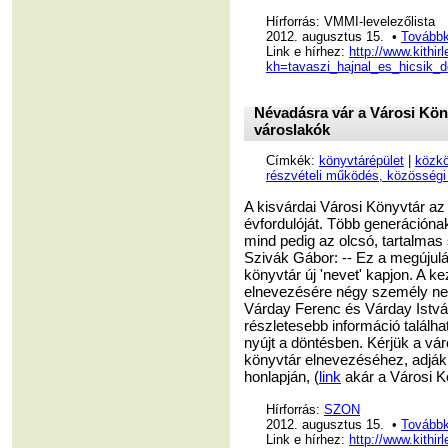
Hírforrás: VMMI-levelezőlista
2012. augusztus 15. •
Továbbk
Link e hírhez:
http://www.kithir
kh=tavaszi_hajnal_es_hicsik_d
Névadásra vár a Városi Kön
városlakók
Címkék:
könyvtárépület
|
közkö
részvételi működés, közösségi 
A kisvárdai Városi Könyvtár az 
évfordulóját. Több generációnak
mind pedig az olcsó, tartalma
Szivák Gábor: -- Ez a megújul
könyvtár új 'nevet' kapjon. A
elnevezésére négy személy neve
Várday Ferenc és Várday Istvá
részletesebb információ találh
nyújt a döntésben. Kérjük a vár
könyvtár elnevezéséhez, adják 
honlapján, (
link
akár a Városi 
Hírforrás:
SZON
2012. augusztus 15. •
Továbbk
Link e hírhez:
http://www.kithir