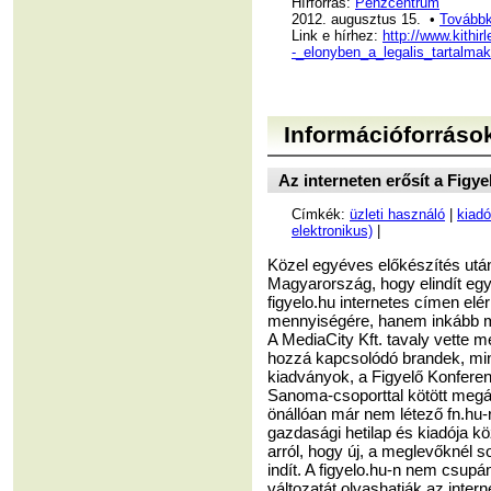
Hírforrás:
Pénzcentrum
2012. augusztus 15. •
Továbbk
Link e hírhez:
http://www.kithi
-_elonyben_a_legalis_tartalmak
Információforráso
Az interneten erősít a Figye
Címkék:
üzleti használó
|
kiadó
elektronikus)
|
Közel egyéves előkészítés után
Magyarország, hogy elindít egy 
figyelo.hu internetes címen elé
mennyiségére, hanem inkább m
A MediaCity Kft. tavaly vette me
hozzá kapcsolódó brandek, min
kiadványok, a Figyelő Konferenc
Sanoma-csoporttal kötött megá
önállóan már nem létező fn.hu-r
gazdasági hetilap és kiadója k
arról, hogy új, a meglevőknél s
indít. A figyelo.hu-n nem csupá
változatát olvashatják az inte