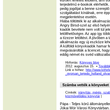
euróért lehetett letölteni, ami 
terjedelmű e-bookok elérhetők. 
pedig jogdíjat a benne szereplő
szolgáltatást kínálnak, erre é
megjelentetése esetén.
Hiába töltötték le az alkalmazá
Angry Birsd-szel az első helyér
kiadók bevétele nem volt túl jel
letölthetőségre. Az app így töb
a tízezer letöltést. A jövőben a 
alkalmazás egy új eszköze leh
A külföldi könyvkiadók hamar fe
megvásárolták a licencet, hogy
eddig német és svéd változatba
Hírforrás:
Könyves blog
2012. augusztus 15. •
Továbbk
Link e hírhez:
http://www.kithi
_gyorsan_terjedo_holland_olva
Számba vették a könyveket -
Címkék:
irányítás, mérés, sza
közművelődési könyvtár
|
Pápa - Teljes körű állományell
Jókai Mór Városi Könyvtárban.