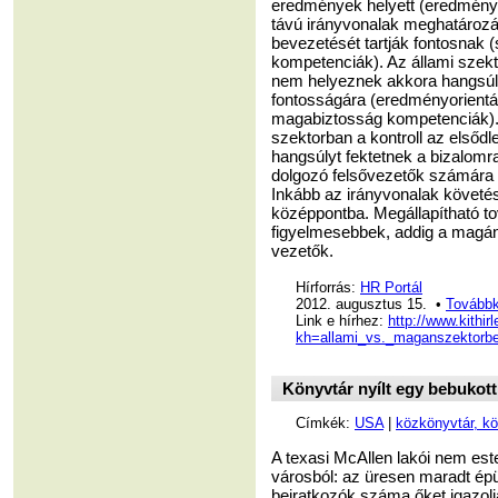
eredmények helyett (eredményo
távú irányvonalak meghatározá
bevezetését tartják fontosnak (
kompetenciák). Az állami szek
nem helyeznek akkora hangsúl
fontosságára (eredményorientá
magabiztosság kompetenciák). 
szektorban a kontroll az első
hangsúlyt fektetnek a bizalomra
dolgozó felsővezetők számára
Inkább az irányvonalak követés
középpontba. Megállapítható t
figyelmesebbek, addig a magá
vezetők.
Hírforrás:
HR Portál
2012. augusztus 15. •
Továbbk
Link e hírhez:
http://www.kithir
kh=allami_vs._maganszektorbe
Könyvtár nyílt egy bebukot
Címkék:
USA
|
közkönyvtár, k
A texasi McAllen lakói nem est
városból: az üresen maradt épül
beiratkozók száma őket igazolj